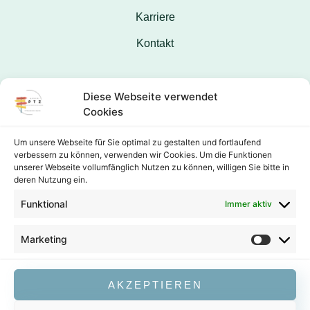
Karriere
Kontakt
Kontakt
Diese Webseite verwendet
Cookies
+49 9421 928758
Um unsere Webseite für Sie optimal zu gestalten und fortlaufend
info@vianovaptz.de
verbessern zu können, verwenden wir Cookies. Um die Funktionen
unserer Webseite vollumfänglich Nutzen zu können, willigen Sie bitte in
Rachelstraße 21, 94315 Straubing
deren Nutzung ein.
Funktional
Immer aktiv
Social Media:
Marketing
AKZEPTIEREN
IMPRESSUM
DATENSCHUTZ